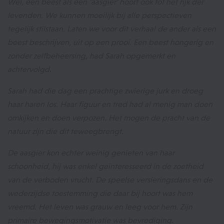
Wel, een beest als een ‘aasgier’ hoort ook tot het rijk der
levenden. We kunnen moeilijk bij alle perspectieven
tegelijk stilstaan. Laten we voor dit verhaal de ander als een
beest beschrijven, uit op een prooi. Een beest hongerig en
zonder zelfbeheersing, had Sarah opgemerkt en
achtervolgd.
Sarah had die dag een prachtige zwierige jurk en droeg
haar haren los. Haar figuur en tred had al menig man doen
omkijken en doen verpozen. Het mogen de pracht van de
natuur zijn die dit teweegbrengt.
De aasgier kon echter weinig genieten van haar
schoonheid, hij was enkel geïnteresseerd in de zoetheid
van de verboden vrucht. De speelse versieringsdans en de
wederzijdse toestemming die daar bij hoort was hem
vreemd. Het leven was grauw en leeg voor hem. Zijn
primaire bewegingsmotivatie was bevrediging.