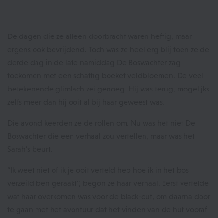
De dagen die ze alleen doorbracht waren heftig, maar
ergens ook bevrijdend. Toch was ze heel erg blij toen ze de
derde dag in de late namiddag De Boswachter zag
toekomen met een schattig boeket veldbloemen. De veel
betekenende glimlach zei genoeg. Hij was terug, mogelijks
zelfs meer dan hij ooit al bij haar geweest was.
Die avond keerden ze de rollen om. Nu was het niet De
Boswachter die een verhaal zou vertellen, maar was het
Sarah’s beurt.
“Ik weet niet of ik je ooit verteld heb hoe ik in het bos
verzeild ben geraakt”, begon ze haar verhaal. Eerst vertelde
wat haar overkomen was voor de black-out, om daarna door
te gaan met het avontuur dat het vinden van de hut vooraf