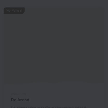
Het Verhaal
2020/03/30
De Arend
De ontmoeting met zijn meest trouwe vriend