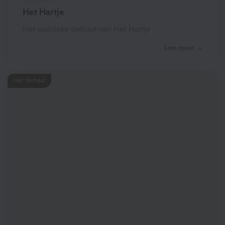
2020/04/15
Het Hartje
Het publieke debuut van Het Hartje
Lees meer
Het Verhaal