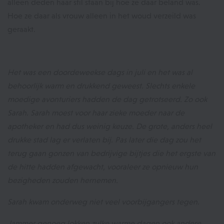
alleen deden haar stil staan bij hoe ze daar beland was.
Hoe ze daar als vrouw alleen in het woud verzeild was
geraakt.
Het was een doordeweekse dags in juli en het was al
behoorlijk warm en drukkend geweest. Slechts enkele
moedige avonturiers hadden de dag getrotseerd. Zo ook
Sarah. Sarah moest voor haar zieke moeder naar de
apotheker en had dus weinig keuze. De grote, anders heel
drukke stad lag er verlaten bij. Pas later die dag zou het
terug gaan gonzen van bedrijvige bijtjes die het ergste van
de hitte hadden afgewacht, vooraleer ze opnieuw hun
bezigheden zouden hernemen.
Sarah kwam onderweg niet veel voorbijgangers tegen.
Jammer genoeg lokken zulke warme dagen ook andere