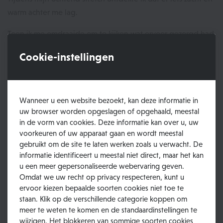
warm achter me lag.
Toen ik me omdraaide om te kijken wat ervoor gezorgd had
dat ik het zo lekker warm had gehad, verschoot ik me een
Cookie-instellingen
bult. Ik heb die ochtend echt alle vogels wakker
gekrijst
,
denk ik. Ik probeerde, zo goed en zo kwaad als ik kon met
die slaapzak nog rond me, achteruit te krabbelen, weg van
die reusachtige verschijning. Ik weet niet of jij je nog kunt
Wanneer u een website bezoekt, kan deze informatie in
uw browser worden opgeslagen of opgehaald, meestal
herinneren hoe het was om de eerste keer Grom tegen te
in de vorm van cookies. Deze informatie kan over u, uw
komen? Zelfs zo opgerold vond ik hem echt
voorkeuren of uw apparaat gaan en wordt meestal
adembenemend groot.
gebruikt om de site te laten werken zoals u verwacht. De
informatie identificeert u meestal niet direct, maar het kan
Door mijn decibels schrok Grom ook wakker en
gromde
hij
u een meer gepersonaliseerde webervaring geven.
eens verveeld. Wat doet dat vrouwenmens toch zo heftig,
Omdat we uw recht op privacy respecteren, kunt u
ervoor kiezen bepaalde soorten cookies niet toe te
dacht hij wellicht.
staan. Klik op de verschillende categorie koppen om
meer te weten te komen en de standaardinstellingen te
Toen Grom
zelf heel rustig bleef kijken naar mij, kalmeerde
wijzigen. Het blokkeren van sommige soorten cookies