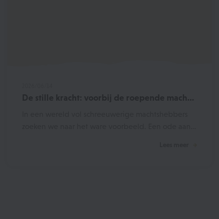
2026/06/14
De stille kracht: voorbij de roepende macho
man
In een wereld vol schreeuwerige machtshebbers
zoeken we naar het ware voorbeeld. Een ode aan
de niet-roeperige papa en de stille mannelijke
Lees meer
kracht.