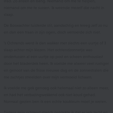
stad. Zo alleen en bang. Niemand om me te helpen,
niemand om me te sussen. Ik weende mezelf die nacht in
slaap.
De Boswachter luisterde stil, aandachtig en kreeg zelf zo nu
en dan een traan in zijn ogen, doch verroerde zich niet.
’s Ochtends werd ik dan wakker met slechts een uurtje of 3
slaap achter mijn kiezen. Het ochtendzonnetje was
ondertussen al een uurtje op post en scheen enthousiast
door het bladerdek heen. Ik voelde me alweer veel rustiger
en genoot van de frisse nieuwe dag en de zonnestralen die
me zachtjes streelden over mijn vermoeid lichaam.
Ik voelde me gek genoeg ook helemaal niet zo alleen meer,
en had het verbazingwekkend ook niet koud gehad.
Normaal gezien ben ik een echte koukleum moet je weten.
Tijdens mijn ochtend stretch ontdekte ik dat er iets zacht en