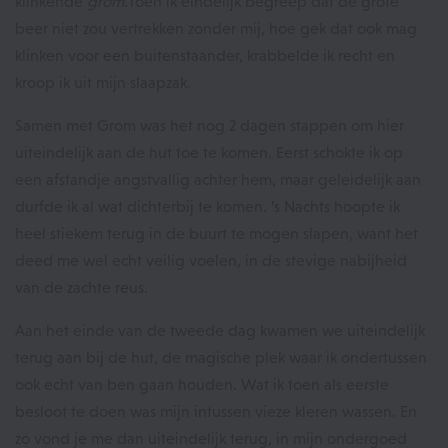
klinkende
grom.
Toen ik eindelijk begreep dat de grote
beer niet zou vertrekken zonder mij, hoe gek dat ook mag
klinken voor een buitenstaander, krabbelde ik recht en
kroop ik uit mijn slaapzak.
Samen met Grom was het nog 2 dagen stappen om hier
uiteindelijk aan de hut toe te komen. Eerst schokte ik op
een afstandje angstvallig achter hem, maar geleidelijk aan
durfde ik al wat dichterbij te komen. ’s Nachts hoopte ik
heel stiekem terug in de buurt te mogen slapen, want het
deed me wel echt veilig voelen, in de stevige nabijheid
van de zachte reus.
Aan het einde van de tweede dag kwamen we uiteindelijk
terug aan bij de hut, de magische plek waar ik ondertussen
ook echt van ben gaan houden. Wat ik toen als eerste
besloot te doen was mijn intussen vieze kleren wassen. En
zo vond je me dan uiteindelijk terug, in mijn ondergoed