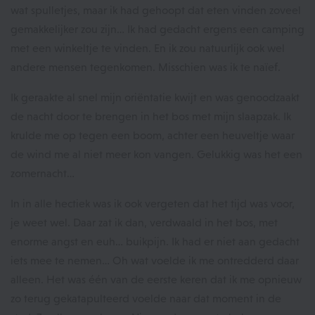
wat spulletjes, maar ik had gehoopt dat eten vinden zoveel
gemakkelijker zou zijn… Ik had gedacht ergens een camping
met een winkeltje te vinden. En ik zou natuurlijk ook wel
andere mensen tegenkomen. Misschien was ik te naïef.
Ik geraakte al snel mijn oriëntatie kwijt en was genoodzaakt
de nacht door te brengen in het bos met mijn slaapzak. Ik
krulde me op tegen een boom, achter een heuveltje waar
de wind me al niet meer kon vangen. Gelukkig was het een
zomernacht…
In in alle hectiek was ik ook vergeten dat het tijd was voor,
je weet wel. Daar zat ik dan, verdwaald in het bos, met
enorme angst en euh… buikpijn. Ik had er niet aan gedacht
iets mee te nemen… Oh wat voelde ik me ontredderd daar
alleen. Het was één van de eerste keren dat ik me opnieuw
zo terug gekatapulteerd voelde naar dat moment in de