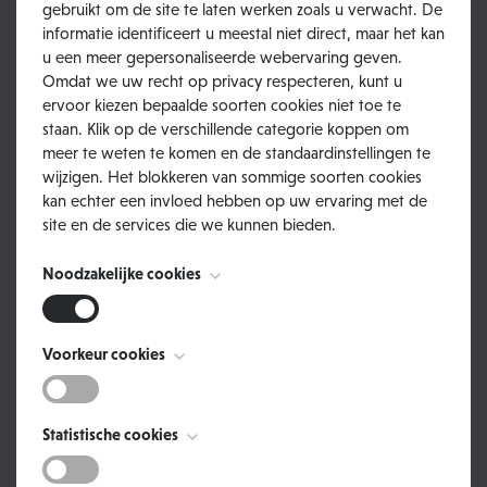
gebruikt om de site te laten werken zoals u verwacht. De
informatie identificeert u meestal niet direct, maar het kan
u een meer gepersonaliseerde webervaring geven.
Omdat we uw recht op privacy respecteren, kunt u
ervoor kiezen bepaalde soorten cookies niet toe te
staan. Klik op de verschillende categorie koppen om
meer te weten te komen en de standaardinstellingen te
wijzigen. Het blokkeren van sommige soorten cookies
kan echter een invloed hebben op uw ervaring met de
site en de services die we kunnen bieden.
Noodzakelijke cookies
La Cabane en Voyage
Deze cookies zijn noodzakelijk voor het functioneren van
Voorkeur cookies
De vele prachtige tekeningen van De Boswachter en
de website en kunnen niet worden uitgeschakeld. Ze
zijn leefomgeving zijn allen afkomstig van de hand van
worden meestal alleen ingesteld als reactie op acties die
La Cabane en Voyage. Met veel plezier krijgt ze hier
door u worden uitgevoerd en die neerkomen op een
Deze cookies, ook bekend als "functionaliteit cookies",
Statistische cookies
dan ook een eervolle vermelding voor haar prachtige
verzoek om services, zoals het instellen van uw privacy
stellen een website in staat om keuzes die u in het
voorkeuren, inloggen of het invullen van formulieren. U
werk.
verleden hebt gemaakt te onthouden, zoals welke taal u