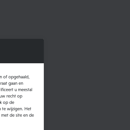
n of opgehaald,
raat gaan en
ificeert u meestal
 uw recht op
ik op de
 te wijzigen. Het
 met de site en de