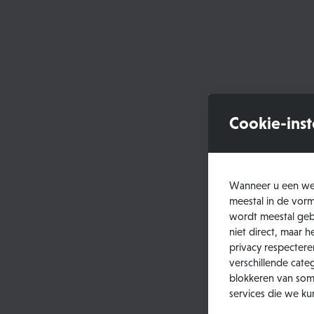
Cookie-inst
Wanneer u een web
meestal in de vor
wordt meestal gebr
niet direct, maar
privacy respectere
verschillende cate
blokkeren van som
services die we k