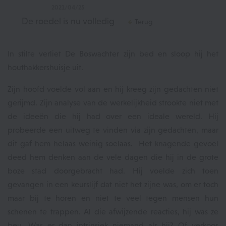
2021/04/25
De roedel is nu volledig
Terug
In stilte verliet De Boswachter zijn bed en sloop hij het
houthakkershuisje uit.
Zijn hoofd voelde vol aan en hij kreeg zijn gedachten niet
gerijmd. Zijn analyse van de werkelijkheid strookte niet met
de ideeën die hij had over een ideale wereld. Hij
probeerde een uitweg te vinden via zijn gedachten, maar
dit gaf hem helaas weinig soelaas. Het knagende gevoel
deed hem denken aan de vele dagen die hij in de grote
boze stad doorgebracht had. Hij voelde zich toen
gevangen in een keurslijf dat niet het zijne was, om er toch
maar bij te horen en niet te veel tegen mensen hun
schenen te trappen. Al die afwijzende reacties, hij was ze
beu. Was er dan intrinsiek niemand als hij? Of verkoos