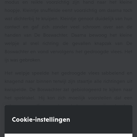
modus en reikte voorzichtig zijn hand naar het kleine
hoopje. Kleintje snuffelde eerst voorzichtig om daarna toch
wat dichterbij te kruipen. Kleintje genoot duidelijk van hun
contact en gaf zich zonder veel schroom over aan de
handen van De Boswachter. Daarna bewoog het kleine
welpje al snel richting de gevallen knapzak van De
Boswachter en vond vervolgens het gedroogde vlees. Het
ijs was gebroken.
Het welpje speelde het gedroogde vlees sabbelend en
knagend naar binnen terwijl zijn staartje alle richtingen uit
kwispelde. De Boswachter zat gebiologeerd te kijken naar
het spektakel. Hij kon zich moeilijk voorstellen dat een
volwassen wolf even benaderbaar zou zijn als deze
dreumes. Misschien was het wel gewoon zijn grote honger
Cookie-instellingen
die toeliet dat een mens nabij kon komen?
De Boswachter vergat zijn bekommernissen en genoot van