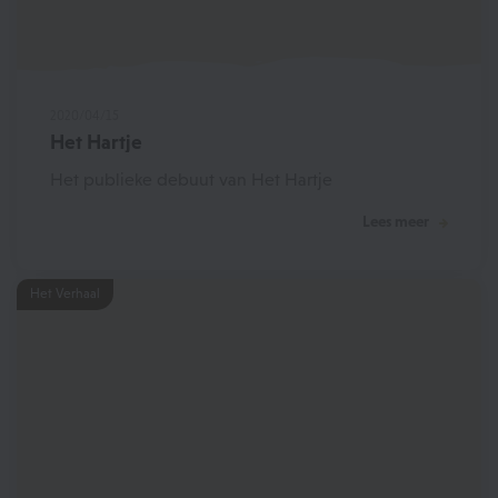
2020/04/15
Het Hartje
Het publieke debuut van Het Hartje
Lees meer
Het Verhaal