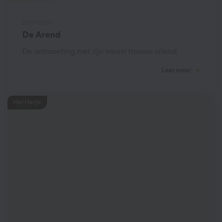
2020/03/30
De Arend
De ontmoeting met zijn meest trouwe vriend
Lees meer
Het Hartje