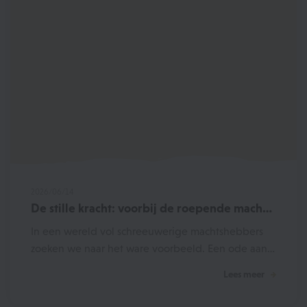
2026/06/14
De stille kracht: voorbij de roepende macho
man
In een wereld vol schreeuwerige machtshebbers
zoeken we naar het ware voorbeeld. Een ode aan
de niet-roeperige papa en de stille mannelijke
Lees meer
kracht.