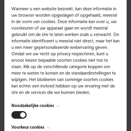
het gezelschap van zijn nieuwe vriend, die intussen aan het
Wanneer u een website bezoekt, kan deze informatie in
spelen was met de touwtjes van zijn knapzak. De open en
uw browser worden opgeslagen of opgehaald, meestal
in de vorm van cookies. Deze informatie kan over u, uw
speelse houding van het kleine dier deed hem ontdooien.
voorkeuren of uw apparaat gaan en wordt meestal
Hij stak zijn hand impulsief uit om de vacht van het welpje
gebruikt om de site te laten werken zoals u verwacht. De
te strelen. Zo was zijn naam geboren: ‘Awel Kleintje, hoe
informatie identificeert u meestal niet direct, maar het kan
was je lunch?’ Een mens spreekt een hondachtige kennelijk
u een meer gepersonaliseerde webervaring geven.
aan alsof het onze beste vrienden zijn en ze ons zonder
Omdat we uw recht op privacy respecteren, kunt u
ervoor kiezen bepaalde soorten cookies niet toe te
moeite kunnen verstaan. Wie weet is dat ook zo? Kleintje
staan. Klik op de verschillende categorie koppen om
draaide zijn kleine kopje om en ‘blafte’ ter erkenning.
meer te weten te komen en de standaardinstellingen te
wijzigen. Het blokkeren van sommige soorten cookies
Vanaf dat ogenblik was Kleintje, die ondertussen helemaal
kan echter een invloed hebben op uw ervaring met de
niet meer zo klein was, een niet meer weg te slagen
site en de services die we kunnen bieden.
compagnon van De Boswachter. Kleintje was hem sindsdien
Noodzakelijke cookies
als lid van zijn roedel gaan beschouwen. Later, wanneer ook
Sarah het huishouden kwam versterken, werd ook zij
onvoorwaardelijk opgenomen in de roedel.
Deze cookies zijn noodzakelijk voor het functioneren van
Voorkeur cookies