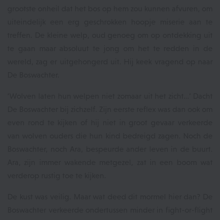
grootste onheil dat het bos op hem zou kunnen afvuren, om
uiteindelijk een erg geschrokken hoopje miserie aan te
treffen. De kleine welp, oud genoeg om op ontdekking uit
te gaan maar absoluut te jong om het te redden in de
wereld, zag er uitgehongerd uit. Hij keek vragend op naar
De Boswachter.
‘Wolven laten hun welpen niet zomaar uit het zicht…’ Dacht
De Boswachter bij zichzelf. Zijn eerste reflex was dan ook om
even rond te kijken of hij niet in groot gevaar verkeerde
van wolven ouders die hun kind bedreigd zagen. Noch de
Boswachter, noch Ara, bespeurde ander leven in de buurt.
Ara, zijn immer wakende metgezel, zat in een boom wat
verderop rustig toe te kijken.
De kust was veilig. Maar wat deed dit mormel hier dan? De
Boswachter verkeerde ondertussen minder in fight-or-flight