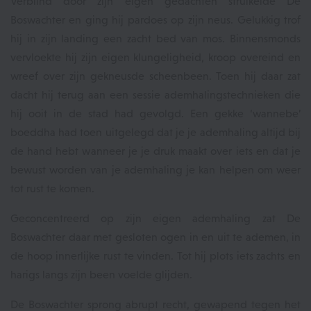
Verblind door zijn eigen gedachten struikelde De
Boswachter en ging hij pardoes op zijn neus. Gelukkig trof
hij in zijn landing een zacht bed van mos. Binnensmonds
vervloekte hij zijn eigen klungeligheid, kroop overeind en
wreef over zijn gekneusde scheenbeen. Toen hij daar zat
dacht hij terug aan een sessie ademhalingstechnieken die
hij ooit in de stad had gevolgd. Een gekke ‘wannebe’
boeddha had toen uitgelegd dat je je ademhaling altijd bij
de hand hebt wanneer je je druk maakt over iets en dat je
bewust worden van je ademhaling je kan helpen om weer
tot rust te komen.
Geconcentreerd op zijn eigen ademhaling zat De
Boswachter daar met gesloten ogen in en uit te ademen, in
de hoop innerlijke rust te vinden. Tot hij plots iets zachts en
harigs langs zijn been voelde glijden.
De Boswachter sprong abrupt recht, gewapend tegen het