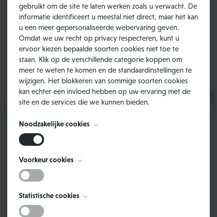
gebruikt om de site te laten werken zoals u verwacht. De
informatie identificeert u meestal niet direct, maar het kan
u een meer gepersonaliseerde webervaring geven.
Omdat we uw recht op privacy respecteren, kunt u
ervoor kiezen bepaalde soorten cookies niet toe te
staan. Klik op de verschillende categorie koppen om
Koop je waardebon
meer te weten te komen en de standaardinstellingen te
wijzigen. Het blokkeren van sommige soorten cookies
Boek je overnachting
kan echter een invloed hebben op uw ervaring met de
site en de services die we kunnen bieden.
Sponsor iemands verblijf
Noodzakelijke cookies
Deze cookies zijn noodzakelijk voor het functioneren van
Voorkeur cookies
de website en kunnen niet worden uitgeschakeld. Ze
Onze missie
worden meestal alleen ingesteld als reactie op acties die
door u worden uitgevoerd en die neerkomen op een
Deze cookies, ook bekend als "functionaliteit cookies",
Statistische cookies
verzoek om services, zoals het instellen van uw privacy
stellen een website in staat om keuzes die u in het
voorkeuren, inloggen of het invullen van formulieren. U
verleden hebt gemaakt te onthouden, zoals welke taal u